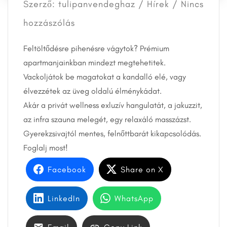
Szerző: tulipanvendeghaz /
Hírek
/ Nincs
hozzászólás
Feltöltődésre pihenésre vágytok? Prémium
apartmanjainkban mindezt megtehetitek.
Vackoljátok be magatokat a kandalló elé, vagy
élvezzétek az üveg oldalú élménykádat.
Akár a privát wellness exluzív hangulatát, a jakuzzit,
az infra szauna melegét, egy relaxáló masszázst.
Gyerekzsivajtól mentes, felnőttbarát kikapcsolódás.
Foglalj most!
Facebook
Share on X
LinkedIn
WhatsApp