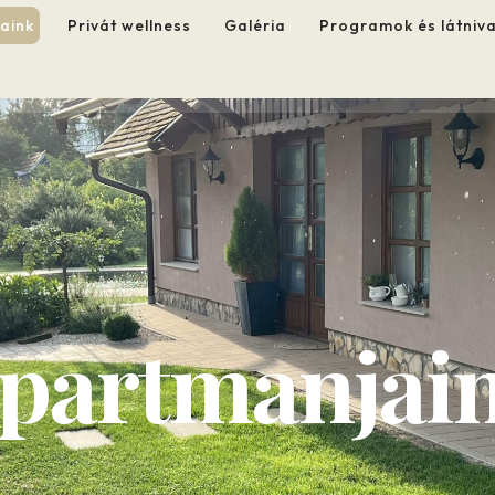
aink
Privát wellness
Galéria
Programok és látniv
partmanjai