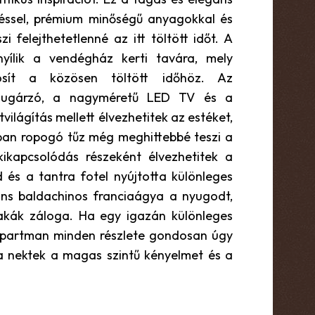
ssel, prémium minőségű anyagokkal és
zi felejthetetlenné az itt töltött időt. A
nyílik a vendégház kerti tavára, mely
tosít a közösen töltött időhöz. Az
ugárzó, a nagyméretű LED TV és a
világítás mellett élvezhetitek az estéket,
ban ropogó tűz még meghittebbé teszi a
kikapcsolódás részeként élvezhetitek a
 és a tantra fotel nyújtotta különleges
ns baldachinos franciaágya a nyugodt,
akák záloga. Ha egy igazán különleges
apartman minden részlete gondosan úgy
ja nektek a magas szintű kényelmet és a