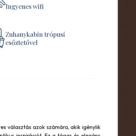
Ingyenes wifi
Zuhanykabin trópusi
esőztetővel
s választás azok számára, akik igénylik
tikus inspirációt. Ez a tágas és elegáns