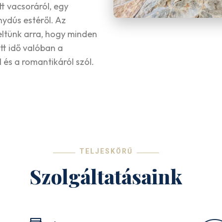
t vacsoráról, egy
ydús estéről. Az
eltünk arra, hogy minden
ött idő valóban a
 és a romantikáról szól.
TELJESKÖRŰ
Szolgáltatásaink