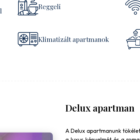
Reggeli
l
Klimatizált apartmanok
Delux apartman
A Delux apartmanunk tökélete
a luxus kényelmét és a roman