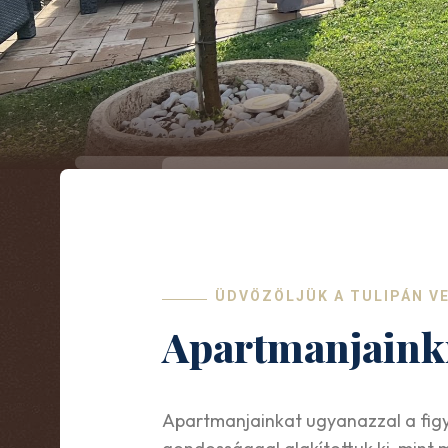
ÜDVÖZÖLJÜK A TULIPÁN 
Apartmanjaink
Apartmanjainkat ugyanazzal a fig