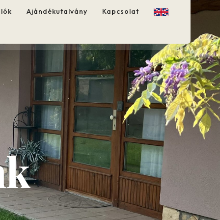
alók
Ajándékutalvány
Kapcsolat
nk