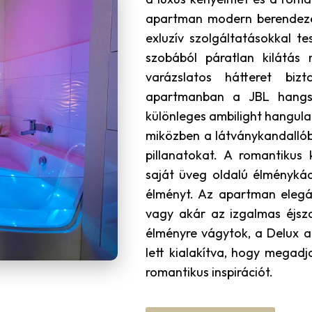
apartman modern berendezé
exluzív szolgáltatásokkal tes
szobából páratlan kilátás 
varázslatos hátteret biz
apartmanban a JBL hangs
különleges ambilight hangulat
miközben a látványkandalló
pillanatokat. A romantikus 
saját üveg oldalú élménykád
élményt. Az apartman elegá
vagy akár az izgalmas éjsz
élményre vágytok, a Delux 
lett kialakítva, hogy megad
romantikus inspirációt.