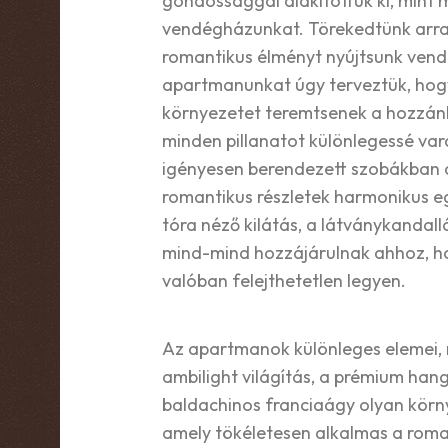
gondossággal alakítottuk ki, mint
vendégházunkat. Törekedtünk arra
romantikus élményt nyújtsunk vend
apartmanunkat úgy terveztük, hogy
környezetet teremtsenek a hozzán
minden pillanatot különlegessé va
igényesen berendezett szobákban 
romantikus részletek harmonikus e
tóra néző kilátás, a látványkandall
mind-mind hozzájárulnak ahhoz, hog
valóban felejthetetlen legyen.
Az apartmanok különleges elemei, m
ambilight világítás, a prémium han
baldachinos franciaágy olyan körn
amely tökéletesen alkalmas a roma