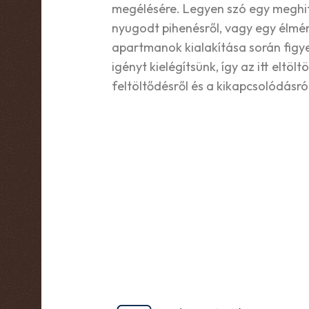
megélésére. Legyen szó egy meghit
nyugodt pihenésről, vagy egy élmén
apartmanok kialakítása során figy
igényt kielégítsünk, így az itt eltölt
feltöltődésről és a kikapcsolódásról