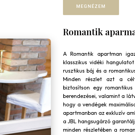
MEGNÉZEM
Romantik aparm
A Romantik apartman igaz
klasszikus vidéki hangulato
rusztikus báj és a romantiku
Minden részlet azt a célt
biztosítson egy romantikus
berendezései, valamint a lá
hogy a vendégek maximálisa
apartmanban az exkluzív ambi
a JBL hangsugárzó garantálj
minden részletében a romant