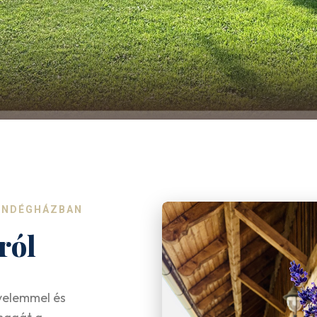
VENDÉGHÁZBAN
ról
yelemmel és