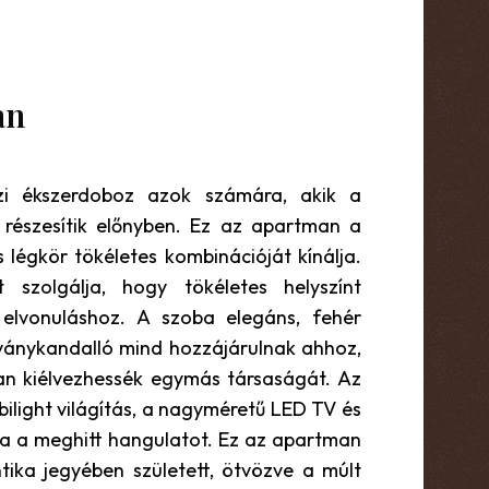
an
i ékszerdoboz azok számára, akik a
t részesítik előnyben. Ez az apartman a
s légkör tökéletes kombinációját kínálja.
 szolgálja, hogy tökéletes helyszínt
 elvonuláshoz. A szoba elegáns, fehér
tványkandalló mind hozzájárulnak ahhoz,
n kiélvezhessék egymás társaságát. Az
light világítás, a nagyméretű LED TV és
a a meghitt hangulatot. Ez az apartman
ika jegyében született, ötvözve a múlt