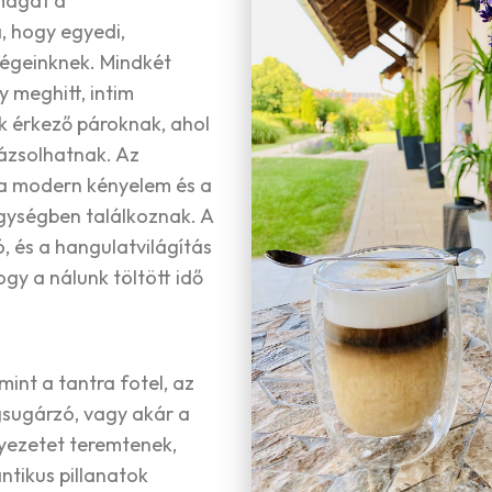
 magát a
, hogy egyedi,
égeinknek. Mindkét
 meghitt, intim
k érkező pároknak, ahol
rázsolhatnak. Az
a modern kényelem és a
gységben találkoznak. A
ó, és a hangulatvilágítás
y a nálunk töltött idő
int a tantra fotel, az
gsugárzó, vagy akár a
yezetet teremtenek,
ntikus pillanatok