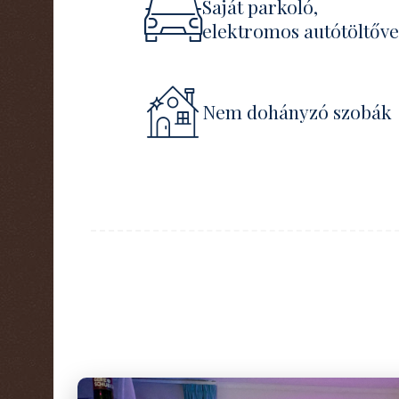
Saját parkoló,
elektromos autótöltőve
Nem dohányzó szobák
Apartmanjaink