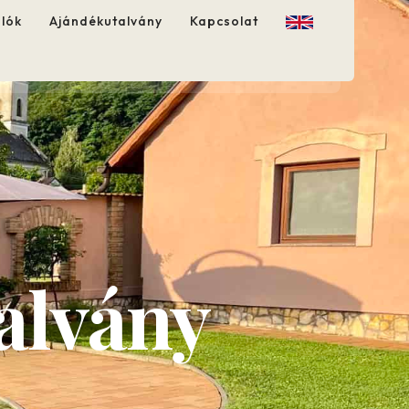
alók
Ajándékutalvány
Kapcsolat
alvány