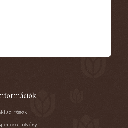
Információk
ktualitások
Ajándékutalvány