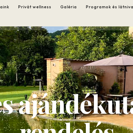
aink
Privát wellness
Galéria
Programok és látniv
es ajándékut
rendelés