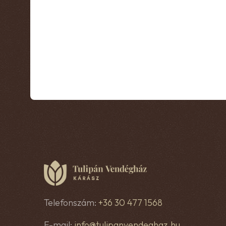
Telefonszám:
+36 30 477 1568
E-mail:
info@tulipanvendeghaz.hu