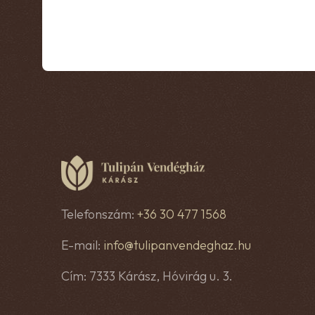
Telefonszám:
+36 30 477 1568
E-mail:
info@tulipanvendeghaz.hu
Cím: 7333 Kárász, Hóvirág u. 3.