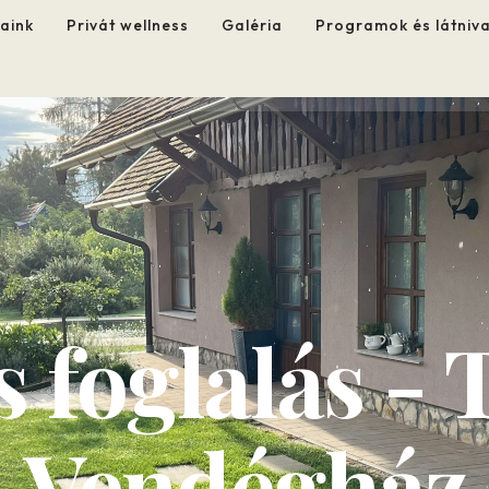
aink
Privát wellness
Galéria
Programok és látniv
s foglalás - 
Vendégház