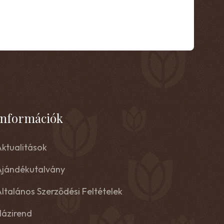
Információk
ktualitások
Ajándékutalvány
ltalános Szerződési Feltételek
Házirend