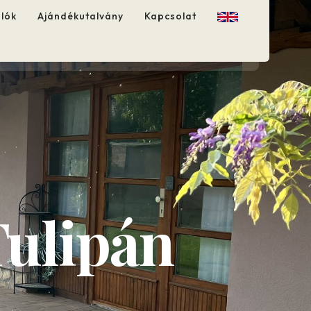
alók
Ajándékutalvány
Kapcsolat
Tulipán