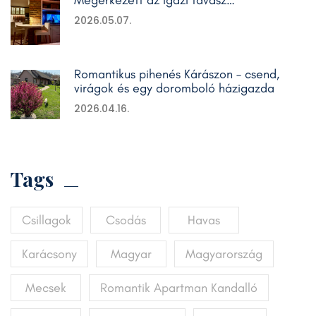
Megérkezett az igazi tavasz…
2026.05.07.
Romantikus pihenés Kárászon – csend,
virágok és egy doromboló házigazda
2026.04.16.
Tags
Csillagok
Csodás
Havas
Karácsony
Magyar
Magyarország
Mecsek
Romantik Apartman Kandalló