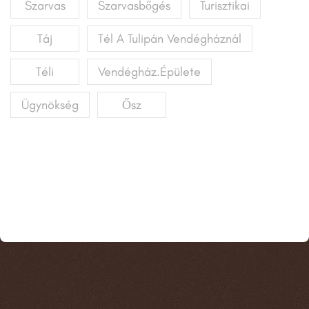
Szarvas
Szarvasbőgés
Turisztikai
Táj
Tél A Tulipán Vendégháznál
Téli
Vendégház.épülete
Ügynökség
Ősz