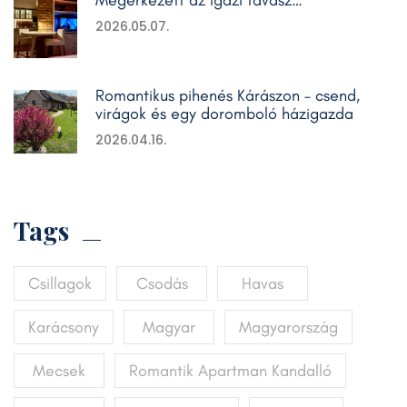
Megérkezett az igazi tavasz…
2026.05.07.
Romantikus pihenés Kárászon – csend,
virágok és egy doromboló házigazda
2026.04.16.
Tags
Csillagok
Csodás
Havas
Karácsony
Magyar
Magyarország
Mecsek
Romantik Apartman Kandalló