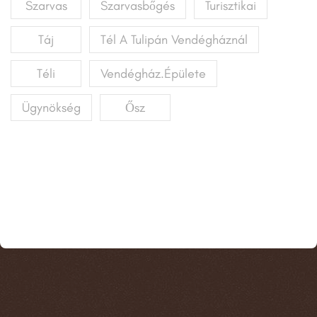
Szarvas
Szarvasbőgés
Turisztikai
Táj
Tél A Tulipán Vendégháznál
Téli
Vendégház.épülete
Ügynökség
Ősz